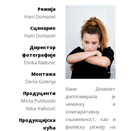
Режија
Hani Domazet
Сценарио
Hani Domazet
Директор
фотографије
Dinka Radonić
Монтажа
Denis Golenja
Хани Домазет
Продуценти
дипломирала је
Mirta Puhlovski
немачку и
Nika Valković
компаративну
књижевност, као и
Продукцијска
филмску режију на
кућа