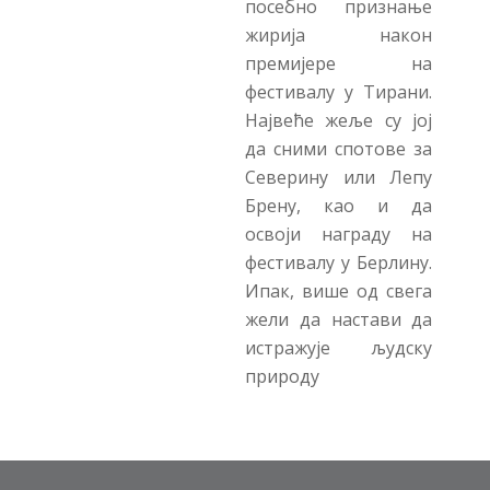
посебно признање
жирија након
премијере на
фестивалу у Тирани.
Највеће жеље су јој
да сними спотове за
Северину или Лепу
Брену, као и да
освоји награду на
фестивалу у Берлину.
Ипак, више од свега
жели да настави да
истражује људску
природу