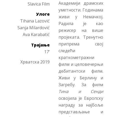
Академији драмских
Slavica Film
уметности. Годинама
Улоге
живи у Немачкој.
Tihana Lazović
Радила је као
Sanja Milardović
режисер на више
Ava Karabatić
пројеката. Тренутно
припрема свој
Трајање
следећи
17’
краткометражни
Хрватска 2019
филм и целовечерњи
дебитантски филм.
Живи у Берлину и
Загребу. За филм
Тина и Сенди
освојила је Европску
награду за најбоље
представљање и